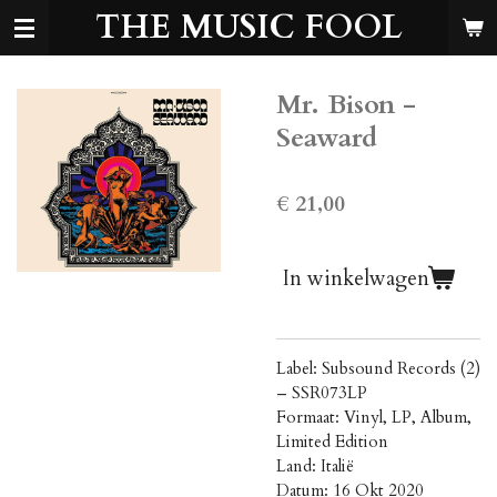
THE MUSIC FOOL
Ga
direct
naar
de
Mr. Bison -
hoofdinhoud
Seaward
€ 21,00
In winkelwagen
Label: Subsound Records (2)
‎– SSR073LP
Formaat: Vinyl, LP, Album,
Limited Edition
Land: Italië
Datum: 16 Okt 2020