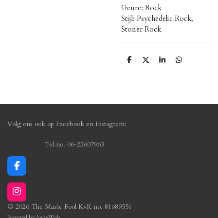
Genre: Rock
Stijl: Psychedelic Rock,
Stoner Rock
D
D
S
D
e
e
h
e
l
e
a
l
e
l
r
e
n
e
n
Volg ons ook op Facebook en Instagram:
Tel.no. 06-22607963
F
a
c
I
e
n
b
© 2026 The Music Fool KvK no. 81689551
s
o
Powered by
JouwWeb