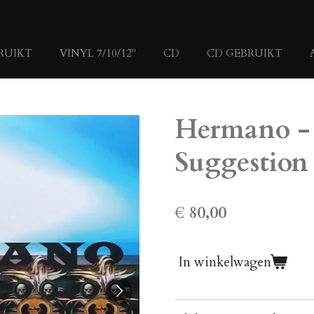
RUIKT
VINYL 7/10/12"
CD
CD GEBRUIKT
Hermano -
Suggestion 
€ 80,00
In winkelwagen