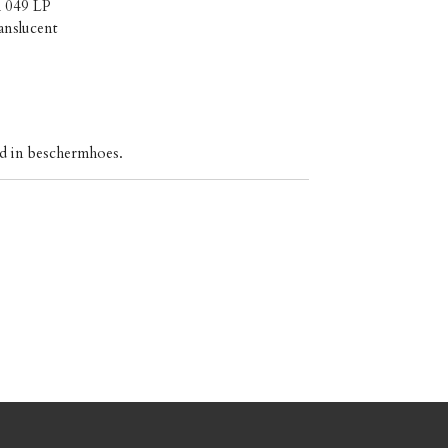
R 049 LP
anslucent
rd in beschermhoes.