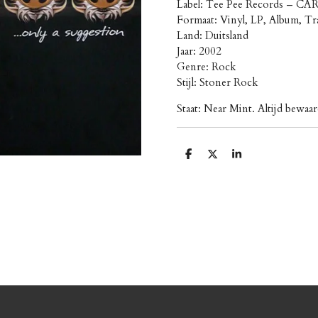
Label: Tee Pee Records ‎– CA
Formaat: Vinyl, LP, Album, Tr
Land: Duitsland
Jaar: 2002
Genre: Rock
Stijl: Stoner Rock
Staat: Near Mint. Altijd bewaa
D
D
S
e
e
h
l
e
a
e
l
r
n
e