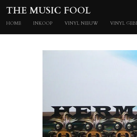
Ga
THE MUSIC FOOL
direct
naar
HOME
INKOOP
VINYL NIEUW
VINYL GEB
de
hoofdinhoud