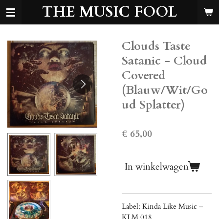
THE MUSIC FOOL
Ga
direct
naar
de
Clouds Taste
hoofdinhoud
Satanic - Cloud
Covered
(Blauw/Wit/Go
ud Splatter)
€ 65,00
In winkelwagen
Label: Kinda Like Music –
KLM 018