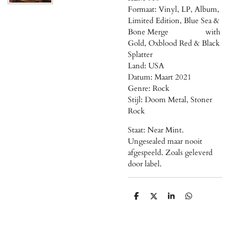
Formaat: Vinyl, LP, Album,
Limited Edition, Blue Sea &
Bone Merge with
Gold, Oxblood Red & Black
Splatter
Land: USA
Datum: Maart 2021
Genre: Rock
Stijl: Doom Metal, Stoner
Rock
Staat: Near Mint.
Ungesealed maar nooit
afgespeeld. Zoals geleverd
door label.
D
D
S
D
e
e
h
e
l
e
a
l
e
l
r
e
n
e
n