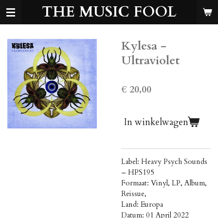
THE MUSIC FOOL
Ga
direct
naar
de
Kylesa -
hoofdinhoud
Ultraviolet
€ 20,00
In winkelwagen
Label: Heavy Psych Sounds
‎– HPS195
Formaat: Vinyl, LP, Album,
Reissue,
Land: Europa
Datum: 01 April 2022