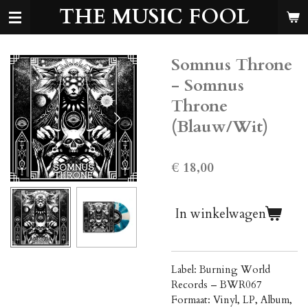
THE MUSIC FOOL
Ga
direct
naar
de
Somnus Throne
hoofdinhoud
- Somnus
Throne
(Blauw/Wit)
€ 18,00
In winkelwagen
Label: Burning World
Records ‎– BWR067
Formaat: Vinyl, LP, Album,