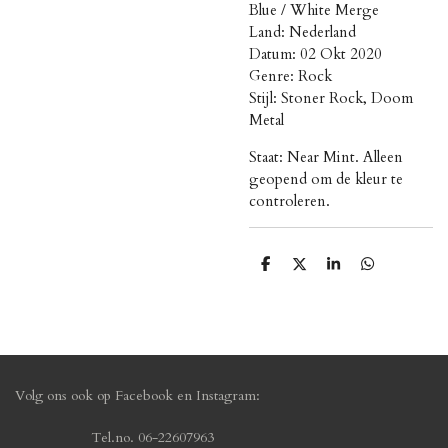
Blue / White Merge
Land: Nederland
Datum: 02 Okt 2020
Genre: Rock
Stijl: Stoner Rock, Doom
Metal
Staat: Near Mint. Alleen
geopend om de kleur te
controleren.
D
D
S
D
e
e
h
e
l
e
a
l
e
l
r
e
n
e
n
Volg ons ook op Facebook en Instagram:
Tel.no. 06-22607963