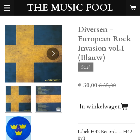
THE MUSIC FOOL
Ga
direct
naar
de
Diversen -
hoofdinhoud
European Rock
Invasion vol.I
(Blauw)
Sale!
€ 30,00
€ 35,00
In winkelwagen
Label: H42 Records ‎– H42-
073