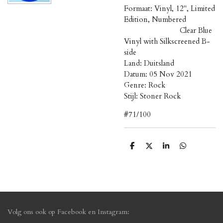
Formaat: Vinyl, 12", Limited
Edition, Numbered
Clear Blue
Vinyl with Silkscreened B-
side
Land: Duitsland
Datum: 05 Nov 2021
Genre: Rock
Stijl: Stoner Rock
#71/100
D
D
S
D
e
e
h
e
l
e
a
l
e
l
r
e
n
e
n
Volg ons ook op Facebook en Instagram: