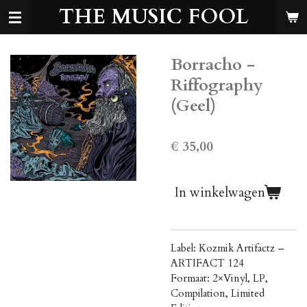
THE MUSIC FOOL
Ga
direct
naar
de
Borracho -
hoofdinhoud
Riffography
(Geel)
€ 35,00
In winkelwagen
Label: Kozmik Artifactz ‎–
ARTIFACT 124
Formaat: 2×Vinyl, LP,
Compilation, Limited