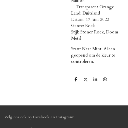
Edition
Transparent Orange
Land: Duitsland
Datum: 17 Juni 2022
Genre: Rock
Stijl: Stoner Rock, Doom
Metal
Staat: Near Mint. Alleen
geopend om de kleur te
controleren.
D
D
S
D
e
e
h
e
l
e
a
l
e
l
r
e
n
e
n
Volg ons ook op Facebook en Instagram: