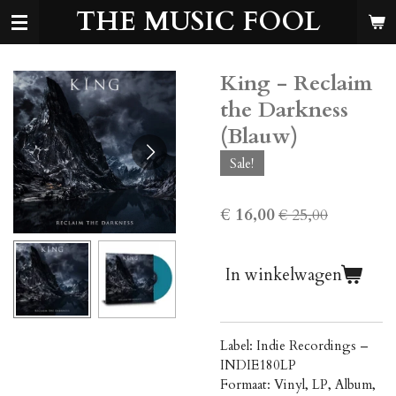
THE MUSIC FOOL
Ga
direct
naar
de
King - Reclaim
hoofdinhoud
the Darkness
(Blauw)
Sale!
€ 16,00
€ 25,00
In winkelwagen
Label: Indie Recordings –
INDIE180LP
Formaat: Vinyl, LP, Album,