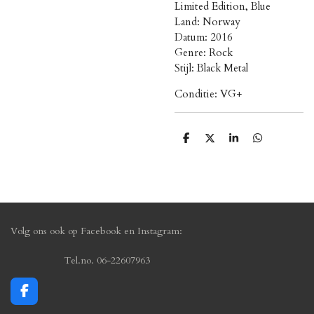
Limited Edition, Blue
Land: Norway
Datum: 2016
Genre: Rock
Stijl: Black Metal
Conditie: VG+
D
D
S
D
e
e
h
e
l
e
a
l
e
l
r
e
n
e
n
Volg ons ook op Facebook en Instagram:
Tel.no. 06-22607963
F
a