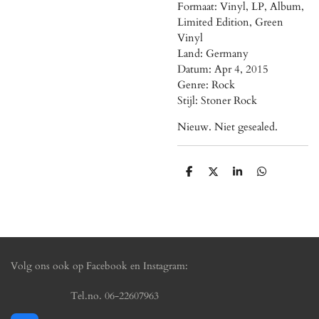
Formaat: Vinyl, LP, Album,
Limited Edition, Green
Vinyl
Land: Germany
Datum: Apr 4, 2015
Genre: Rock
Stijl: Stoner Rock
Nieuw. Niet gesealed.
D
D
S
D
e
e
h
e
l
e
a
l
e
l
r
e
n
e
n
Volg ons ook op Facebook en Instagram:
Tel.no. 06-22607963