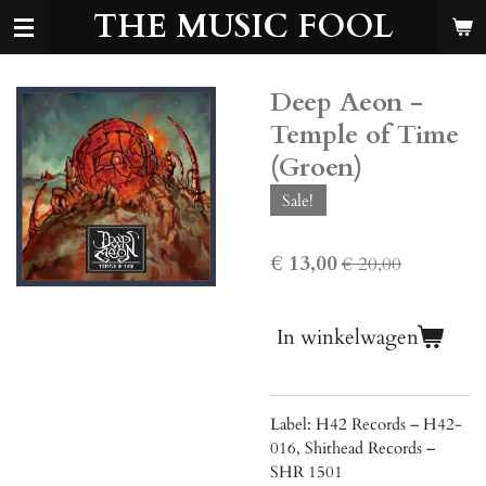
THE MUSIC FOOL
Ga
direct
naar
de
Deep Aeon -
hoofdinhoud
Temple of Time
(Groen)
Sale!
€ 13,00
€ 20,00
In winkelwagen
Label: H42 Records – H42-
016, Shithead Records –
SHR 1501