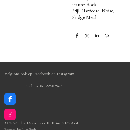
Genre: Rock
Stijl: Hardcore, Noise,
Sludge Metal
D
D
S
D
e
e
h
e
l
e
a
l
e
l
r
e
n
e
n
Volg ons ook op Facebook en Instagram:
Tel.no. 06-22607963
F
a
c
I
e
n
b
© 2026 The Music Fool KvK no. 81689551
s
o
Powered by
JouwWeb