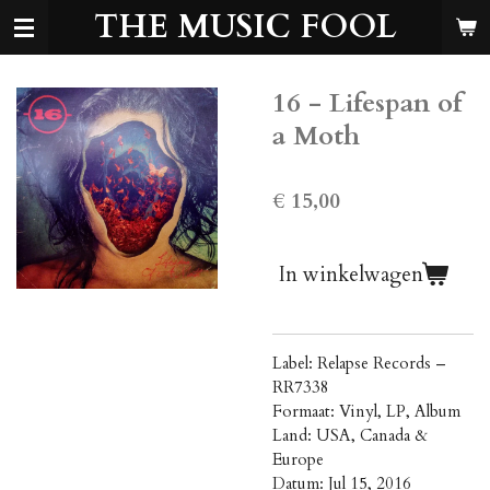
THE MUSIC FOOL
Ga
direct
naar
de
16 - Lifespan of
hoofdinhoud
a Moth
€ 15,00
In winkelwagen
Label: Relapse Records –
RR7338
Formaat: Vinyl, LP, Album
Land: USA, Canada &
Europe
Datum: Jul 15, 2016