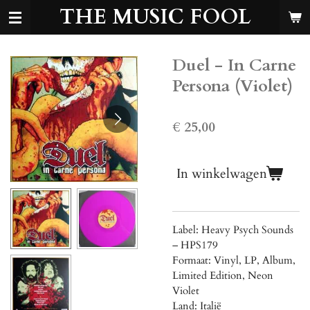
THE MUSIC FOOL
Ga
direct
naar
de
Duel - In Carne
hoofdinhoud
Persona (Violet)
€ 25,00
In winkelwagen
Label: Heavy Psych Sounds
‎– HPS179
Formaat: Vinyl, LP, Album,
Limited Edition, Neon
Violet
Land: Italië