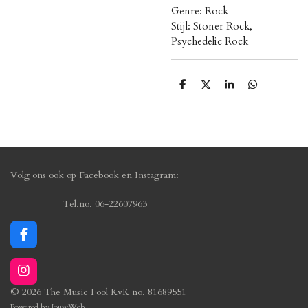
Genre: Rock
Stijl: Stoner Rock,
Psychedelic Rock
D
D
S
D
e
e
h
e
l
e
a
l
e
l
r
e
n
e
n
Volg ons ook op Facebook en Instagram:
Tel.no. 06-22607963
F
a
c
I
e
n
b
© 2026 The Music Fool KvK no. 81689551
s
o
Powered by
JouwWeb