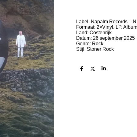
Label: Napalm Records ‎–
Formaat: 2×Vinyl, LP, Albu
Land: Oostenrijk
Datum: 26 september 2025
Genre: Rock
Stijl: Stoner Rock
D
D
S
e
e
h
l
e
a
e
l
r
n
e