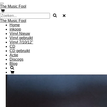
Ga
The Music Fool
direct
naar
de
The Music Fool
hoofdinhoud
Home
inkoop
Vinyl Nieuw
Vinyl gebruikt
Vinyl 7/10/12"
CD
CD gebruikt
Actie
Discogs
Blog