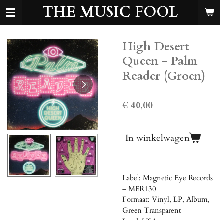
THE MUSIC FOOL
Ga
direct
naar
de
High Desert
hoofdinhoud
Queen - Palm
Reader (Groen)
€ 40,00
In winkelwagen
Label: Magnetic Eye Records
‎– MER130
Formaat: Vinyl, LP, Album,
Green Transparent