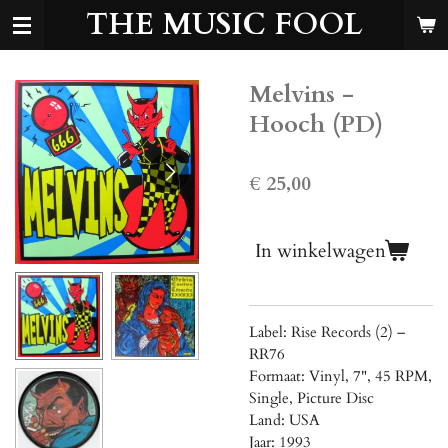
THE MUSIC FOOL
Ga
direct
naar
de
Melvins -
hoofdinhoud
Hooch (PD)
€ 25,00
In winkelwagen
Label: Rise Records (2) ‎–
RR76
Formaat: Vinyl, 7", 45 RPM,
Single, Picture Disc
Land: USA
Jaar: 1993