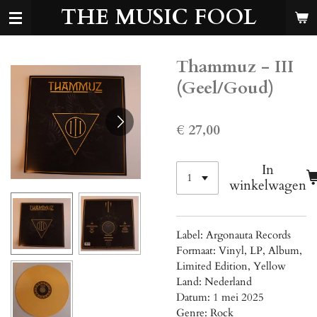
THE MUSIC FOOL
Ga
direct
naar
de
Thammuz - III
hoofdinhoud
(Geel/Goud)
€ 27,00
In
winkelwagen
Label: Argonauta Records
Formaat: Vinyl, LP, Album,
Limited Edition, Yellow
Land: Nederland
Datum: 1 mei 2025
Genre: Rock