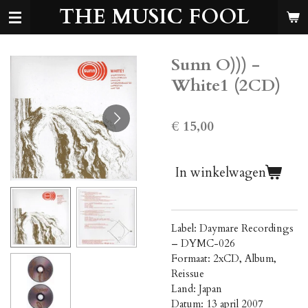
THE MUSIC FOOL
Ga
direct
naar
de
Sunn O))) -
hoofdinhoud
White1 (2CD)
€ 15,00
In winkelwagen
Label: Daymare Recordings
‎– DYMC-026
Formaat: 2xCD, Album,
Reissue
Land: Japan
Datum: 13 april 2007