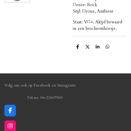
Genre: Rock
Stijl: Drone, Ambient
Staat: VG+. Altijd bewaard
in een beschermhoesje.
D
D
S
D
e
e
h
e
l
e
a
l
e
l
r
e
n
e
n
Volg ons ook op Facebook en Instagram:
Tel.no. 06-22607963
F
a
c
I
e