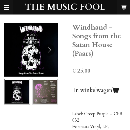
THE MUSIC FOOL
Ga
direct
naar
de
Windhand -
hoofdinhoud
Songs from the
Satan House
(Paars)
€ 25,00
In winkelwagen
Label: Creep Purple ‎– CPR
032
Formaat: Vinyl, LP,