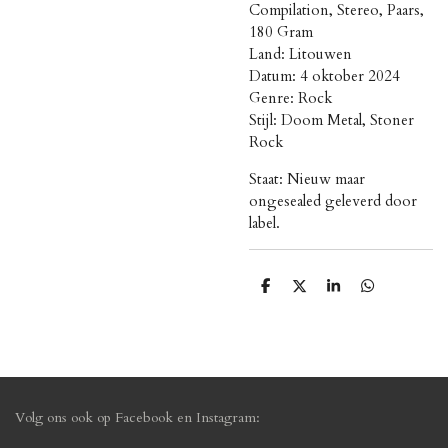
Compilation, Stereo, Paars,
180 Gram
Land: Litouwen
Datum: 4 oktober 2024
Genre: Rock
Stijl: Doom Metal, Stoner
Rock
Staat: Nieuw maar
ongesealed geleverd door
label.
D
D
S
D
e
e
h
e
l
e
a
l
e
l
r
e
n
e
n
Volg ons ook op Facebook en Instagram: