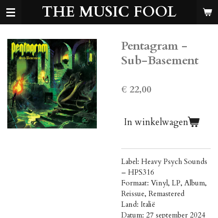
THE MUSIC FOOL
Ga
direct
naar
de
Pentagram -
hoofdinhoud
Sub-Basement
€ 22,00
In winkelwagen
Label: Heavy Psych Sounds
‎– HPS316
Formaat: Vinyl, LP, Album,
Reissue, Remastered
Land: Italië
Datum: 27 september 2024