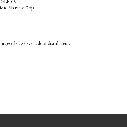
‎– GBR019
tion, Blauw & Grijs
l
ongesealed geleverd door distributeur.