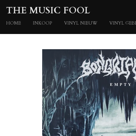
Ga
THE MUSIC FOOL
direct
naar
HOME
INKOOP
VINYL NIEUW
VINYL GEB
de
hoofdinhoud