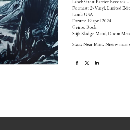
Label: Great Barrier Records 
Formaat: 2×Vinyl, Limited Edi
Land: USA
Datum: 19 april 2024
Genre: Rock
Stijl: Sludge Metal, Doom Meta
Staat: Near Mint. Nieuw maar 
D
D
S
e
e
h
l
e
a
e
l
r
n
e