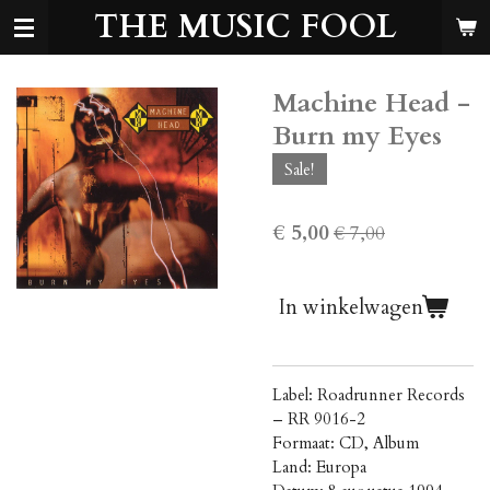
THE MUSIC FOOL
Ga
direct
naar
de
Machine Head -
hoofdinhoud
Burn my Eyes
Sale!
€ 5,00
€ 7,00
In winkelwagen
Label: Roadrunner Records
‎– RR 9016-2
Formaat: CD, Album
Land: Europa