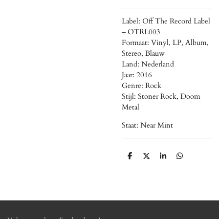
Label: Off The Record Label
‎– OTRL003
Formaat: Vinyl, LP, Album,
Stereo, Blauw
Land: Nederland
Jaar: 2016
Genre: Rock
Stijl: Stoner Rock, Doom
Metal
Staat: Near Mint
D
D
S
D
e
e
h
e
l
e
a
l
e
l
r
e
n
e
n