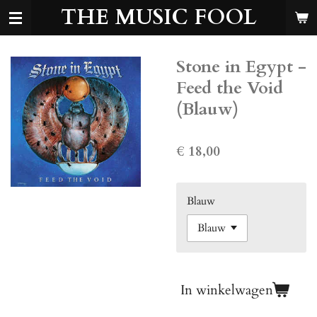
THE MUSIC FOOL
Ga
direct
naar
de
Stone in Egypt -
hoofdinhoud
Feed the Void
(Blauw)
€ 18,00
Blauw
In winkelwagen