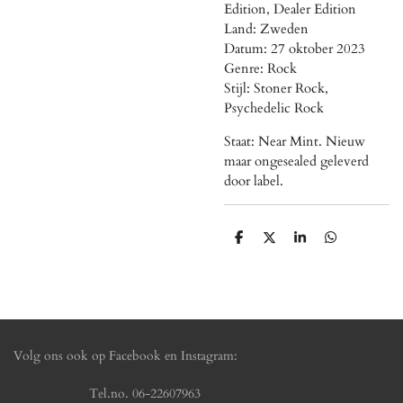
Edition, Dealer Edition
Land: Zweden
Datum: 27 oktober 2023
Genre: Rock
Stijl: Stoner Rock,
Psychedelic Rock
Staat: Near Mint. Nieuw
maar ongesealed geleverd
door label.
D
D
S
D
e
e
h
e
l
e
a
l
e
l
r
e
n
e
n
Volg ons ook op Facebook en Instagram:
Tel.no. 06-22607963