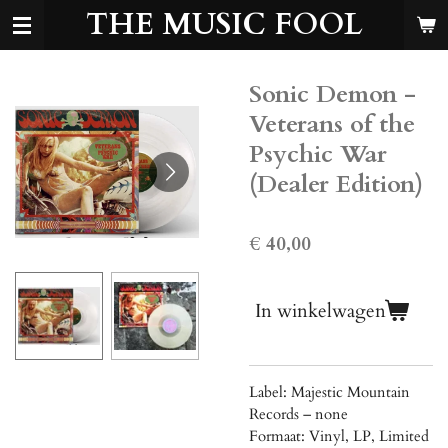
THE MUSIC FOOL
Ga
direct
naar
de
Sonic Demon -
hoofdinhoud
Veterans of the
Psychic War
(Dealer Edition)
€ 40,00
In winkelwagen
Label: Majestic Mountain
Records ‎– none
Formaat: Vinyl, LP, Limited