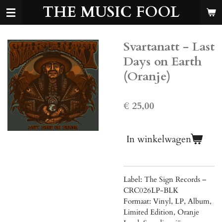
THE MUSIC FOOL
Ga
direct
naar
de
Svartanatt - Last
hoofdinhoud
Days on Earth
(Oranje)
€ 25,00
In winkelwagen
Label: The Sign Records ‎–
CRC026LP-BLK
Formaat: Vinyl, LP, Album,
Limited Edition, Oranje