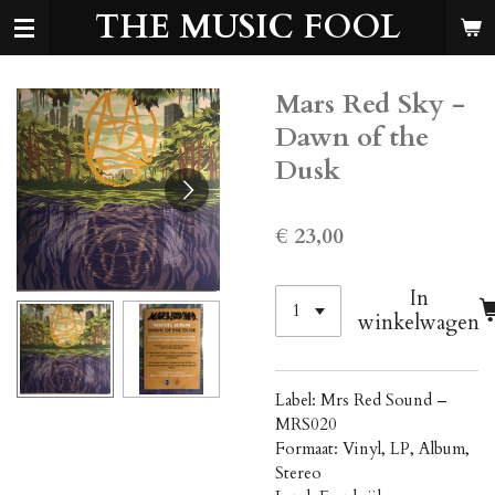
THE MUSIC FOOL
Ga
direct
naar
de
Mars Red Sky -
hoofdinhoud
Dawn of the
Dusk
€ 23,00
In
winkelwagen
Label: Mrs Red Sound ‎–
MRS020
Formaat: Vinyl, LP, Album,
Stereo