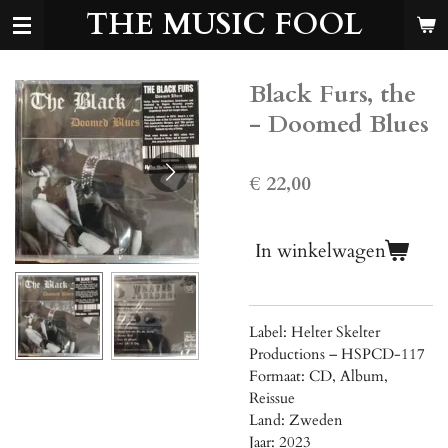
THE MUSIC FOOL
Ga
direct
naar
de
Black Furs, the
hoofdinhoud
- Doomed Blues
€ 22,00
In winkelwagen
Label: Helter Skelter
Productions ‎– HSPCD-117
Formaat: CD, Album,
Reissue
Land: Zweden
Jaar: 2023