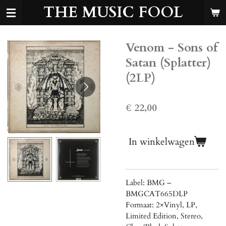
THE MUSIC FOOL
Ga
direct
naar
de
Venom - Sons of
hoofdinhoud
Satan (Splatter)
(2LP)
€ 22,00
In winkelwagen
Label: BMG ‎–
BMGCAT665DLP
Formaat: 2×Vinyl, LP,
Limited Edition, Stereo,