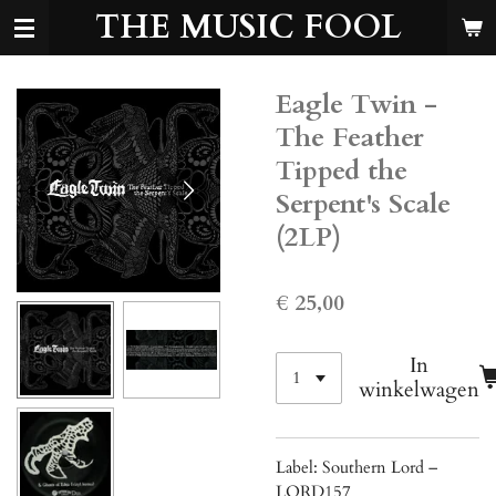
THE MUSIC FOOL
Ga
direct
naar
de
Eagle Twin -
hoofdinhoud
The Feather
Tipped the
Serpent's Scale
(2LP)
€ 25,00
In
winkelwagen
Label: Southern Lord ‎–
LORD157