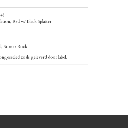
048
dition, Red w/ Black Splatter
al, Stoner Rock
ngesealed zoals geleverd door label.