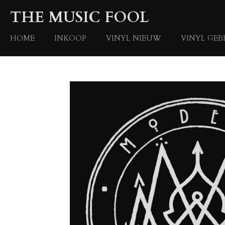
Ga
THE MUSIC FOOL
direct
naar
HOME
INKOOP
VINYL NIEUW
VINYL GEB
de
hoofdinhoud