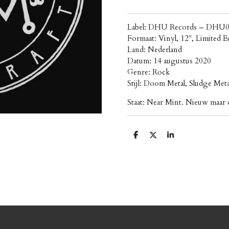
Label: DHU Records ‎– DHU
Formaat: Vinyl, 12", Limited E
Land: Nederland
Datum: 14 augustus 2020
Genre: Rock
Stijl: Doom Metal, Sludge Met
Staat: Near Mint. Nieuw maar o
D
D
S
e
e
h
l
e
a
e
l
r
n
e