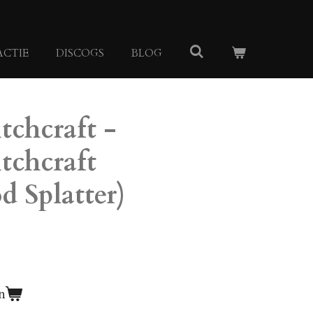
ACTIE
DISCOGS
BLOG
chcraft -
chcraft
 Splatter)
n