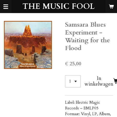
THE MUSIC FOOL
Ga
direct
naar
de
Samsara Blues
hoofdinhoud
Experiment -
Waiting for the
Flood
€ 25,00
In
winkelwagen
Label: Electric Magic
Records ‎– EMLP05
Formaat: Vinyl, LP, Album,